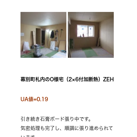
幕別町札内のO様宅（2×6付加断熱）ZEH
UA値=0.19
引き続き石膏ボード張り中です。
気密処理も完了し、順調に張り進められて