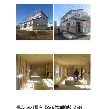
帯広市のT様宅（2×6付加断熱）ZEH