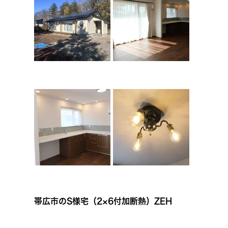
帯広市のS様宅（2×6付加断熱）ZEH