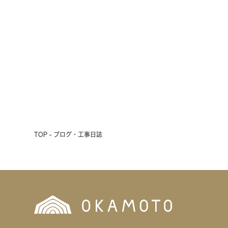
雨の3連休、初日の明日は現場見学
会開催！
2026.07.17
前へ
次へ
TOP - ブログ・工事日誌