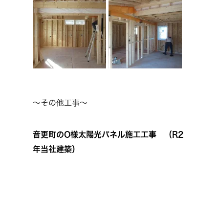
～その他工事～
音更町のO様太陽光パネル施工工事 （R2
年当社建築）