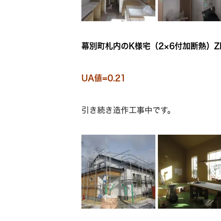
幕別町札内のK様宅（2×6付加断熱）Z
UA値=0.21
引き続き造作工事中です。