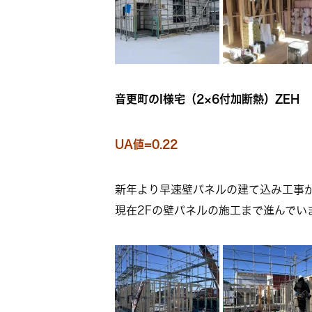
音更町のI様宅（2×6付加断熱）ZEH
UA値=0.22
新年より早速壁パネルの建て込み工事
現在2Fの壁パネルの施工まで進んでい