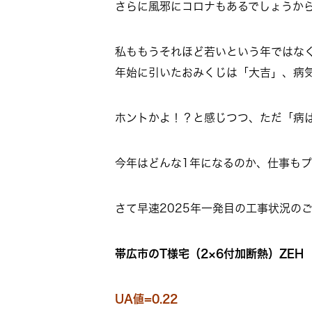
さらに風邪にコロナもあるでしょうか
私ももうそれほど若いという年ではな
年始に引いたおみくじは「大吉」、病
ホントかよ！？と感じつつ、ただ「病
今年はどんな1年になるのか、仕事も
さて早速2025年一発目の工事状況の
帯広市のT様宅（2×6付加断熱）ZEH
UA値=0.22