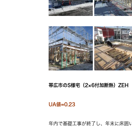
帯広市のS様宅（2×6付加断熱）ZEH
UA値=0.23
年内で基礎工事が終了し、年末に床囲