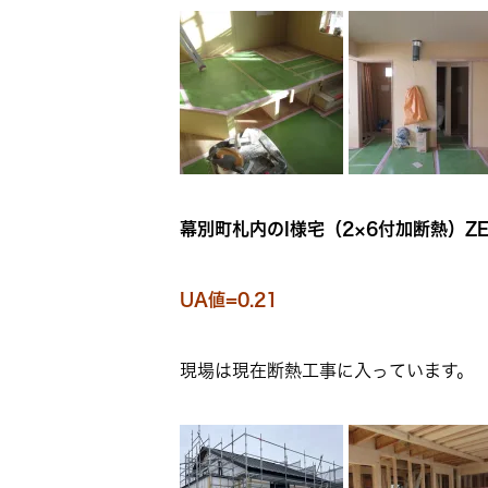
幕別町札内のI様宅（2×6付加断熱）ZE
UA値=0.21
現場は現在断熱工事に入っています。