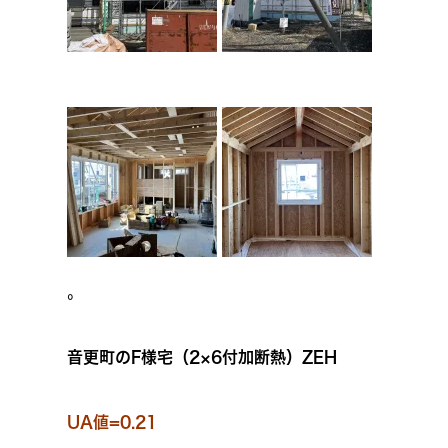
。
音更町のF様宅（2×6付加断熱）ZEH
UA値=0.21