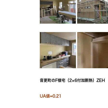
音更町のF様宅（2×6付加断熱）ZEH
UA値=0.21