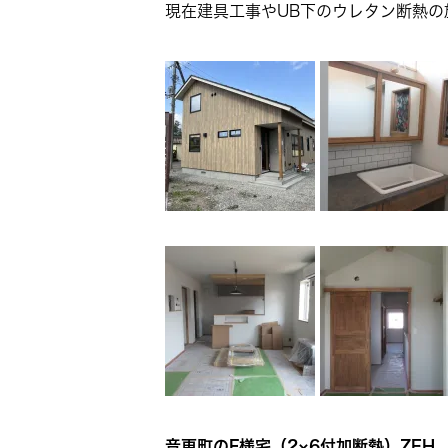
現在建具工事やUB下のウレタン断熱の
音更町のF様宅（2×6付加断熱）ZEH