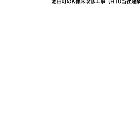
池田町のK様床改修工事（H10当社建
なんだか物足りない十勝の夏