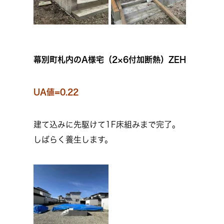
幕別町札内のA様宅（2×6付加断熱）ZEH
UA値=0.22
建て込みに先駆けて1F床組みまで完了。
しばらく養生します。