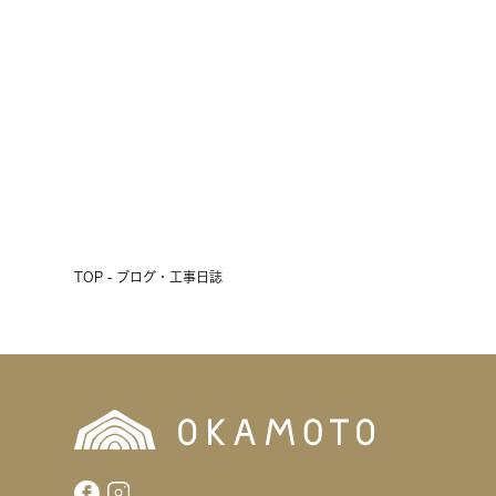
十勝の短い夏の風物詩
2026.07.24
前へ
次へ
TOP - ブログ・工事日誌