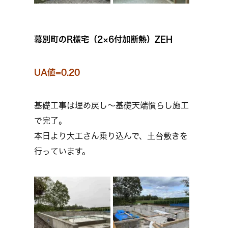
幕別町のR様宅（2×6付加断熱）ZEH
UA値=0.20
基礎工事は埋め戻し～基礎天端慣らし施工
で完了。
本日より大工さん乗り込んで、土台敷きを
行っています。