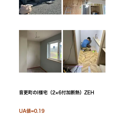
音更町のI様宅（2×6付加断熱）ZEH
UA値=0.19