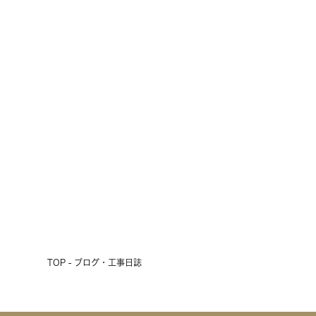
雨の3連休、初日の明日は現場見学
会開催！
2026.07.17
前へ
次へ
TOP - ブログ・工事日誌