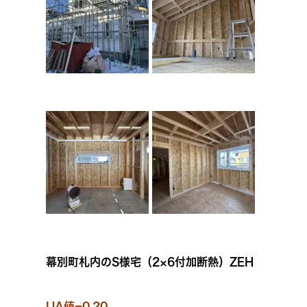
幕別町札内のS様宅（2×6付加断熱）ZEH
UA値=0.20