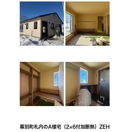
幕別町札内のA様宅（2×6付加断熱）ZEH