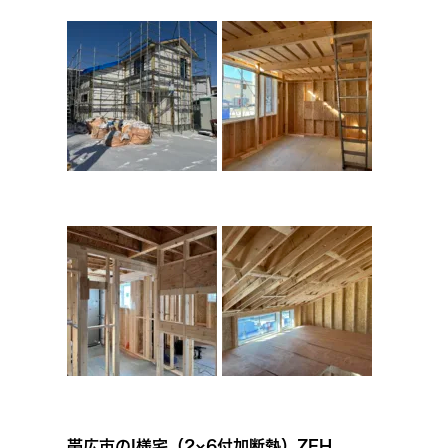
帯広市のI様宅（2×6付加断熱）ZEH