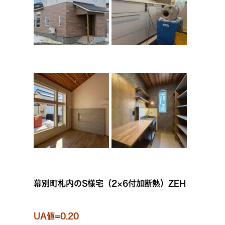
幕別町札内のS様宅（2×6付加断熱）ZEH
UA値=0.20