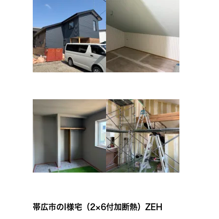
帯広市のI様宅（2×6付加断熱）ZEH