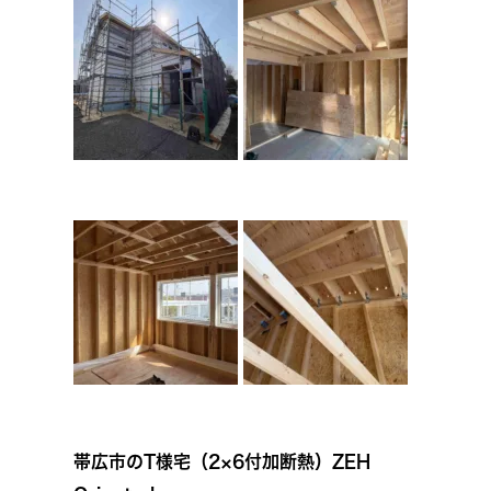
帯広市のT様宅（2×6付加断熱）ZEH