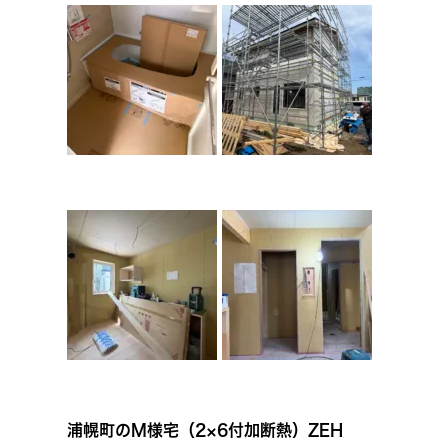
浦幌町のM様宅（2×6付加断熱）ZEH