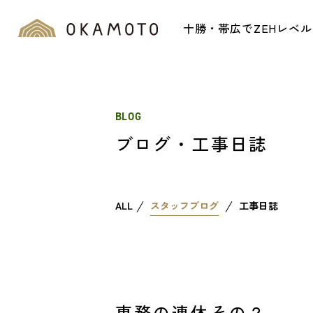
十勝・帯広でZEHレベ
BLOG
ブログ・工事日誌
ALL
スタッフブログ
工事日誌
専務の連休その２