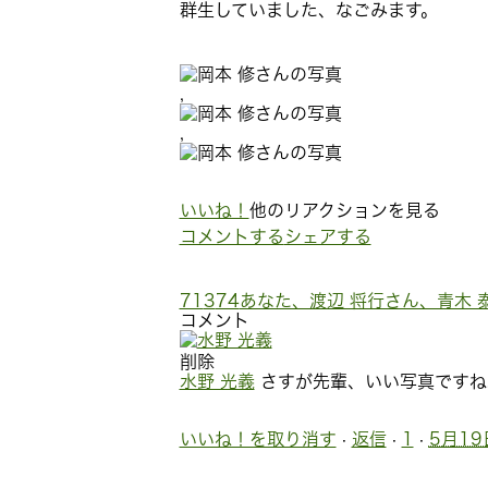
群生していました、なごみます。
,
,
いいね！
他のリアクションを見る
コメントする
シェアする
71
3
74
あなた、渡辺 将行さん、青木 
コメント
削除
水野 光義
さすが先輩、いい写真ですね
いいね！を取り消す
·
返信
·
1
·
5月19日