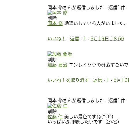
岡本 修さんが返信しました
·
返信1件
削除
岡本 修
勘違いしている人がいました、
いいね！
·
返信
·
1
·
5月19日 18:56
削除
加藤 要治
エンレイソウの群落すごいで
いいね！を取り消す
·
返信
·
1
·
5月19日
岡本 修さんが返信しました
·
返信1件
削除
佐藤 仁
美しい景色ですね(^O^)
いっぱい深呼吸したいです（≧∇≦）