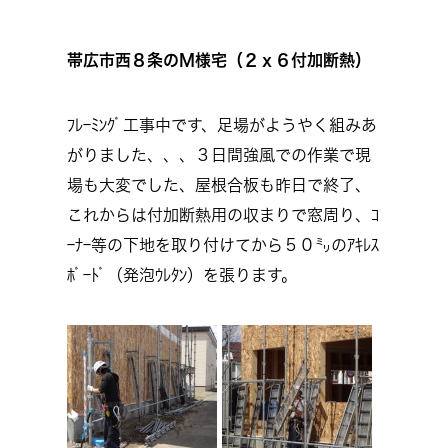
帯広市西８条のＭ様宅（２ｘ６付加断熱）
ﾌﾚｰﾐﾝｸﾞ工事中です、足場がようやく組みあ
がりました、、、３日間強風での作業で現
場も大変でした、屋根合板も昨日で終了、
これからは付加断熱用の収まりで窓周り、ｺ
ｰﾅｰ等の下地を取り付けてから５０㍉のｱｷﾚｽ
ﾎﾞｰﾄﾞ（発泡ｳﾚﾀﾝ）を張ります。