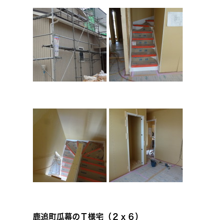
鹿追町瓜幕のＴ様宅（２ｘ６）