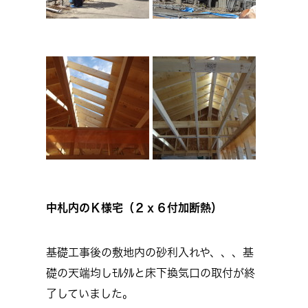
中札内のＫ様宅（２ｘ６付加断熱）
基礎工事後の敷地内の砂利入れや、、、基
礎の天端均しﾓﾙﾀﾙと床下換気口の取付が終
了していました。