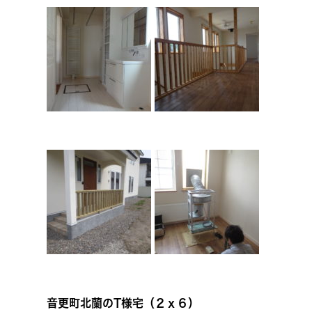
音更町北蘭のT様宅（２ｘ６）