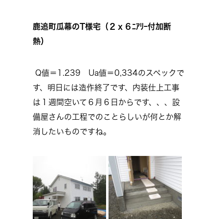
鹿追町瓜幕のT様宅（２ｘ６ﾆｱﾘｰ付加断
熱）
Q値＝1.239 Ua値＝0,334のスペックで
す、明日には造作終了です、内装仕上工事
は１週間空いて６月６日からです、、、設
備屋さんの工程でのことらしいが何とか解
消したいものですね。