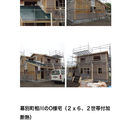
幕別町相川のO様宅（２ｘ６、２世帯付加
断熱）