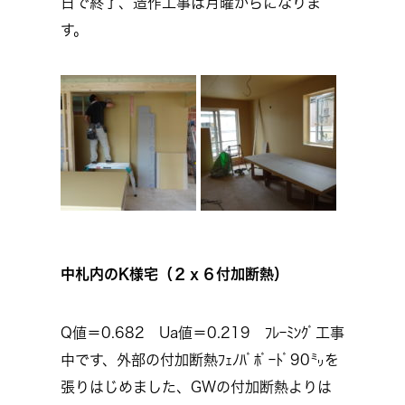
日で終了、造作工事は月曜からになりま
す。
中札内のK様宅（２ｘ６付加断熱）
Q値＝0.682 Ua値＝0.219 ﾌﾚｰﾐﾝｸﾞ工事
中です、外部の付加断熱ﾌｪﾉﾊﾞﾎﾞｰﾄﾞ90㍉を
張りはじめました、GWの付加断熱よりは