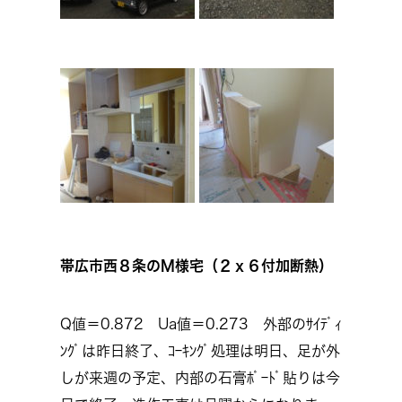
帯広市西８条のM様宅（２ｘ６付加断熱）
Q値＝0.872 Ua値＝0.273 外部のｻｲﾃﾞｨ
ﾝｸﾞは昨日終了、ｺｰｷﾝｸﾞ処理は明日、足が外
しが来週の予定、内部の石膏ﾎﾞｰﾄﾞ貼りは今