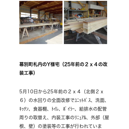
幕別町札内のY様宅（25年前の２ｘ４の改
装工事）
5月10日から25年前の２ｘ４（北側２ｘ
６）の水回りの全面改修でﾕﾆｯﾄﾊﾞｽ、洗面、
ｷｯﾁﾝ、食器棚、ﾄｲﾚ、ﾎﾞｲﾗｰ、給排水の配管
周りの取替え、内装工事のﾘﾆｭｱﾙ、外部（屋
根、壁）の塗装等の工事が行われていま