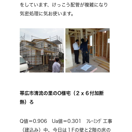
をしています、けっこう配管が複雑になり
気密処理に気お使います。
帯広市清流の里のO様宅（２ｘ６付加断
熱）ろ
Q値＝0.906 Ua値＝0.301 ﾌﾚｰﾐﾝｸﾞ工事
（建込み）中、今日は１Fの壁と2階の床の