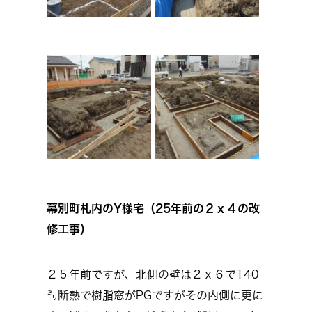
幕別町札内のY様宅（25年前の２ｘ４の改
修工事）
２５年前ですが、北側の壁は２ｘ６で140
㍉断熱で樹脂窓がPGですがその内側に更に