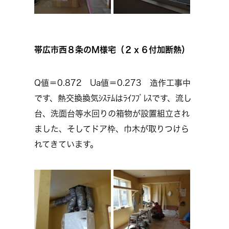
帯広市西８条のM様宅（２ｘ６付加断熱）
Q値＝0.872 Ua値＝0.273 造作工事中
です、熱交換換気ｼｽﾃﾑはﾗｲﾌﾌﾞﾚｽです、流し
台、洗面台等水回りの箱物が設置組立され
ました、そしてドア枠、巾木が取りつけら
れてきています。