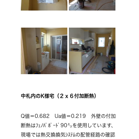
中札内のK様宅（２ｘ６付加断熱）
Q値＝0.682 Ua値＝0.219 外壁の付加
断熱はﾌｪﾉﾊﾞﾎﾞｰﾄﾞ90㍉を使用しています、
現場では熱交換換気ｼｽﾃﾑの配管経路の確認