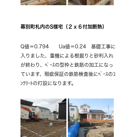
幕別町札内のS様宅（２ｘ６付加断熱）
Q値＝0.794 Ua値＝0.24 基礎工事に
入りました、重機による根掘りと砂利入れ
が終わり、ﾍﾞｰｽの型枠と鉄筋の加工になっ
ています、瑕疵保証の鉄筋検査後にﾍﾞｰｽのｺ
ﾝｸﾘｰﾄの打設になります。