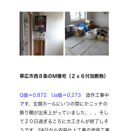
帯広市西８条のM様宅（２ｘ６付加断熱）
Q値＝0.872 Ua値＝0.273
造作工事中
です、玄関ホールにいつの間にかニッチの
飾り棚が出来上がっていました、、、そし
て２０日過ぎるころに大工さんが終了しそ
うです、24日から内装仕上工事の塗装工事