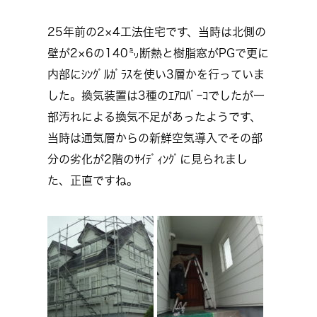
25年前の2×4工法住宅です、当時は北側の
壁が2×6の140㍉断熱と樹脂窓がPGで更に
内部にｼﾝｸﾞﾙｶﾞﾗｽを使い3層かを行っていま
した。換気装置は3種のｴｱﾛﾊﾞｰｺでしたが一
部汚れによる換気不足があったようです、
当時は通気層からの新鮮空気導入でその部
分の劣化が2階のｻｲﾃﾞｨﾝｸﾞに見られまし
た、正直ですね。