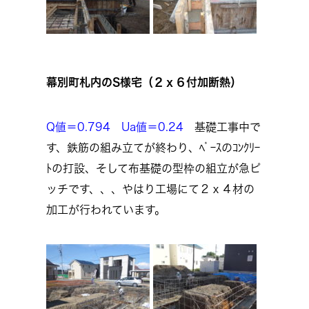
幕別町札内のS様宅（２ｘ６付加断熱）
Q値＝0.794 Ua値＝0.24
基礎工事中で
す、鉄筋の組み立てが終わり、ﾍﾞｰｽのｺﾝｸﾘｰ
ﾄの打設、そして布基礎の型枠の組立が急ピ
ッチです、、、やはり工場にて２ｘ４材の
加工が行われています。