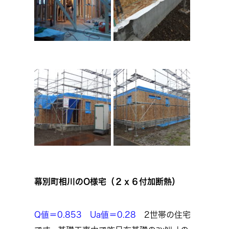
幕別町相川のO様宅（２ｘ６付加断熱）
Q値＝0.853 Ua値＝0.28
2世帯の住宅