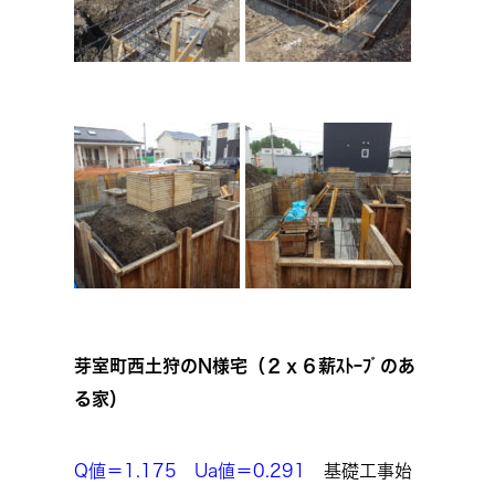
芽室町西土狩のN様宅（２ｘ６薪ｽﾄｰﾌﾞのあ
る家）
Q値＝1.175 Ua値＝0.291
基礎工事始