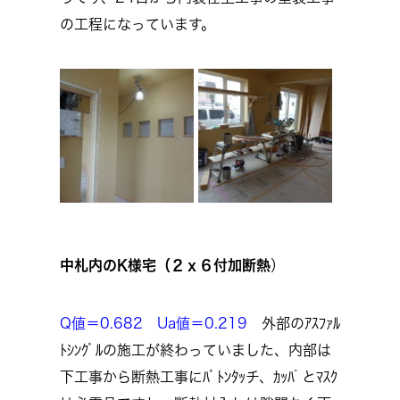
の工程になっています。
中札内のK様宅（２ｘ６付加断熱
）
Q値＝0.682 Ua値＝0.219
外部のｱｽﾌｧﾙ
ﾄｼﾝｸﾞﾙの施工が終わっていました、内部は
下工事から断熱工事にﾊﾞﾄﾝﾀｯチ、ｶｯﾊﾟとﾏｽｸ