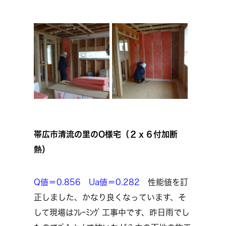
帯広市清流の里のO様宅（２ｘ６付加断
熱）
Q値＝0.856 Ua値＝0.282
性能値を訂
正しました、かなり良くなっています、そ
して現場はﾌﾚｰﾐﾝｸﾞ工事中です、昨日雨でし