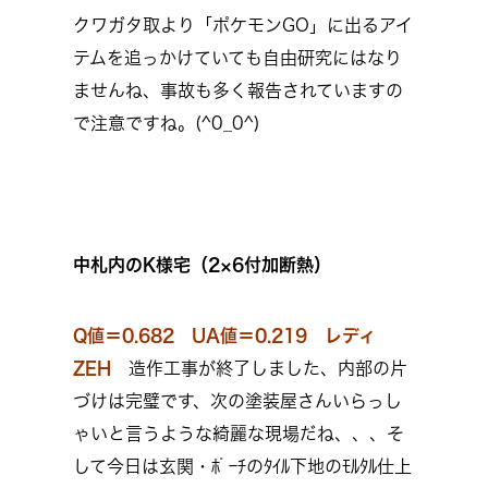
クワガタ取より「ポケモンGO」に出るアイ
テムを追っかけていても自由研究にはなり
ませんね、事故も多く報告されていますの
で注意ですね。(^0_0^)
中札内のK様宅（2×6付加断熱）
Q値＝0.682 UA値＝0.219
レディ
ZEH
造作工事が終了しました、内部の片
づけは完璧です、次の塗装屋さんいらっし
ゃいと言うような綺麗な現場だね、、、そ
して今日は玄関・ﾎﾟｰﾁのﾀｲﾙ下地のﾓﾙﾀﾙ仕上