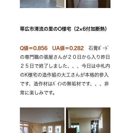
帯広市清流の里のO様宅（2×6付加断熱）
Q値＝0.856 UA値＝0.282
石膏ﾎﾞｰﾄﾞ
の専門職の張屋さんが２０日から入り昨日
２５日で終了しました、、、今日は中札内
のK様宅の造作組の大工さんが本格的参入
です、造作材はﾊﾟｲﾝの無垢材です、、、非
常に楽しみです。