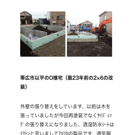
帯広市以平のO様宅（築23年前の2×6の改
装）
外壁の張り替えをしています、以前は木を
張っていましたが今回再塗装でなくｻｲﾃﾞｨﾝ
ｸﾞの張り替えになりました、透湿防水ｼｰﾄは
ﾃｸﾄﾝと言いましてｱﾒﾘｶの製品です、通気胴