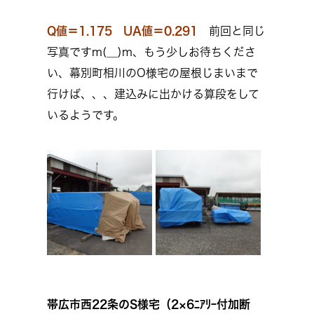
Q値＝1.175 UA値＝0.291
前回と同じ
写真ですm(__)m、もう少しお待ちくださ
い、幕別町相川のO様宅の屋根じまいまで
行けば、、、建込みに出かける算段をして
いるようです。
帯広市西22条のS様宅（2×6ﾆｱﾘｰ付加断