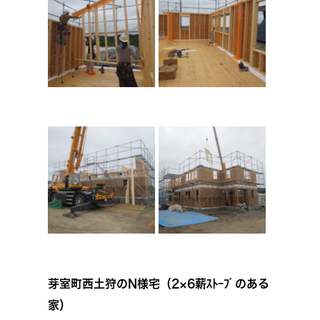
芽室町西土狩のN様宅（2×6薪ｽﾄｰﾌﾞのある
家）