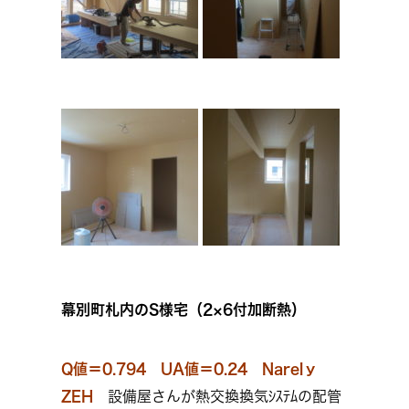
幕別町札内のS様宅（2×6付加断熱）
Q値＝0.794 UA値＝0.24 Narelｙ
ZEH
設備屋さんが熱交換換気ｼｽﾃﾑの配管