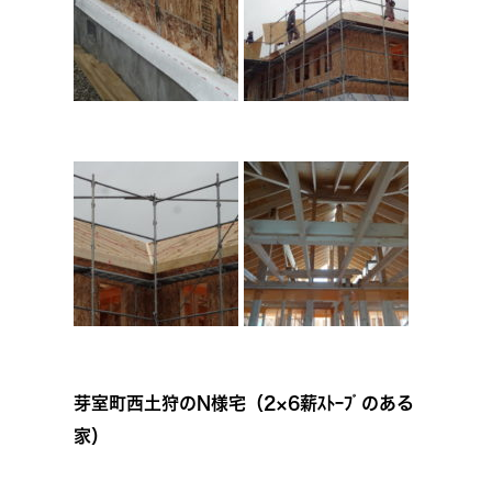
芽室町西土狩のN様宅（2×6薪ｽﾄｰﾌﾞのある
家）