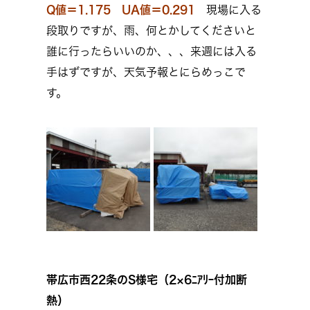
Q値＝1.175 UA値＝0.291
現場に入る
段取りですが、雨、何とかしてくださいと
誰に行ったらいいのか、、、来週には入る
手はずですが、天気予報とにらめっこで
す。
帯広市西22条のS様宅（2×6ﾆｱﾘｰ付加断
熱）