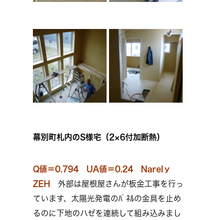
幕別町札内のS様宅（2×6付加断熱）
Q値＝0.794 UA値＝0.24 Narelｙ
ZEH
外部は屋根屋さんが板金工事を行っ
ています、太陽光発電のﾊﾟﾈﾙの金具を止め
るのに下地のハゼを連続して組み込みまし