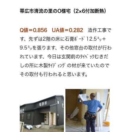
帯広市清流の里のO様宅（2×6付加断熱）
Q値＝0.856 UA値＝0.282
造作工事で
す、先ずは2階の床に石膏ﾎﾞｰﾄﾞ12.5㍉＋
9.5㍉を張ります、その他窓台の取付が行わ
れています、今日は玄関前のﾀｲﾍﾞｯｸむきだ
しの所に木製ｻｲﾃﾞｨﾝｸﾞの材が来ていたので
その取付も行われると思います。