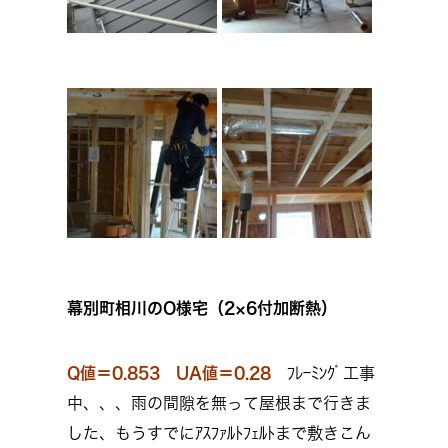
幕別町相川のO様宅（2×6付加断熱）
Q値＝0.853 UA値＝0.28
ﾌﾚｰﾐﾝｸﾞ工事
中、、、雨の間隙を無って屋根まで行きま
した、もうすでにｱｽﾌｧﾙﾄﾌｪﾙﾄまで敷きこん