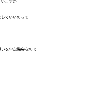
ていますが
としていいのって
違いを学ぶ機会なので
。