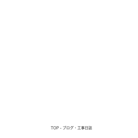
なんだか物足りない十勝の夏
2026.08.01
TOP - ブログ・工事日誌