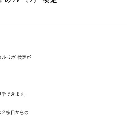
ｰﾐﾝｸﾞ検定が
見学できます。
は２棟目からの