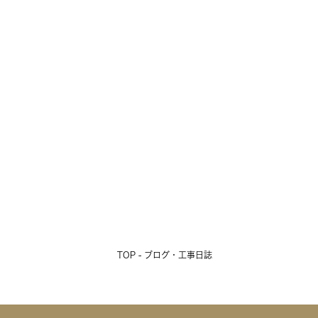
なんだか物足りない十勝の夏
2026.08.01
TOP - ブログ・工事日誌