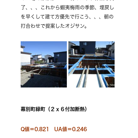
了、、、これから蝦夷梅雨の季節、埋戻し
を早くして建て方優先で行こう、、、朝の
打合わせで提案したオジサン。
幕別町緑町（２ｘ６付加断熱）
Q値＝0.821 UA値＝0.246