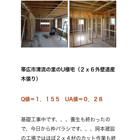
帯広市清流の里のU様宅（２ｘ６外壁道産
木張り）
Q値＝１．１５５ UA値＝０．２８
基礎工事中です、、、養生も終わったの
で、今日から枠バラシです、、、岡本建設
の工場ではほぼ２ｘ４材のカット作業も終