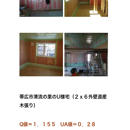
帯広市清流の里のU様宅（２ｘ６外壁道産
木張り）
Q値＝１．１５５ UA値＝０．２８