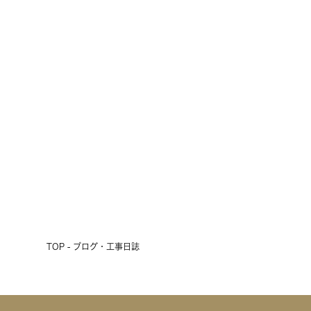
雨の3連休、初日の明日は現場見学
会開催！
2026.07.17
前へ
次へ
TOP - ブログ・工事日誌