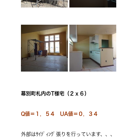
幕別町札内のT様宅（２ｘ６）
Q値＝１．５４ UA値＝０．３４
外部はｻｲﾃﾞｨﾝｸﾞ張りを行っています、、、