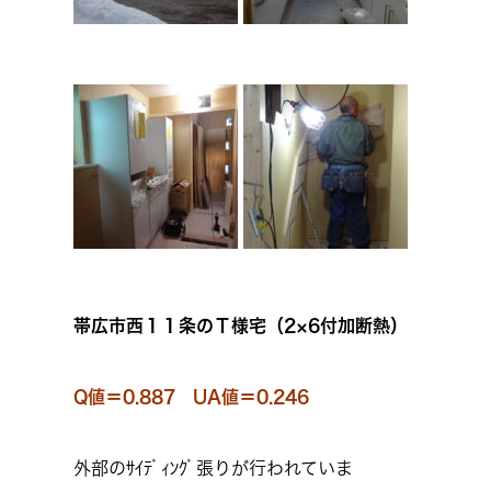
帯広市西１１条のＴ様宅（2×6付加断熱）
Q値＝0.887 UA値＝0.246
外部のｻｲﾃﾞｨﾝｸﾞ張りが行われていま