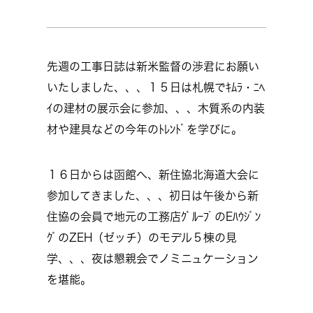
先週の工事日誌は新米監督の渉君にお願い
いたしました、、、１５日は札幌でｷﾑﾗ・ﾆﾍ
ｲの建材の展示会に参加、、、木質系の内装
材や建具などの今年のﾄﾚﾝﾄﾞを学びに。
１６日からは函館へ、新住協北海道大会に
参加してきました、、、初日は午後から新
住協の会員で地元の工務店ｸﾞﾙｰﾌﾟのEﾊｳｼﾞﾝ
ｸﾞのZEH（ゼッチ）のモデル５棟の見
学、、、夜は懇親会でノミニュケーション
を堪能。