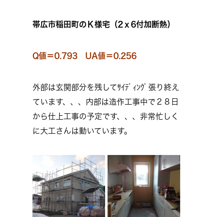
帯広市稲田町のＫ様宅（2ｘ6付加断熱）
Q値＝0.793 UA値＝0.256
外部は玄関部分を残してｻｲﾃﾞｨﾝｸﾞ張り終え
ています、、、内部は造作工事中で２８日
から仕上工事の予定です、、、非常忙しく
に大工さんは動いています。