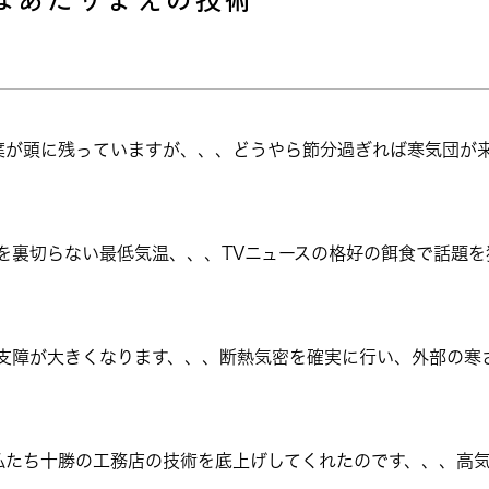
葉が頭に残っていますが、、、どうやら節分過ぎれば寒気団が
を裏切らない最低気温、、、TVニュースの格好の餌食で話題
に支障が大きくなります、、、断熱気密を確実に行い、外部の寒
私たち十勝の工務店の技術を底上げしてくれたのです、、、高