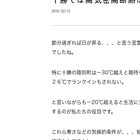
2019/02/12
節分過ぎれば日が昇る、、、と言う言
でしたね。
特に十勝の陸別町はー30℃越えと期待
２６℃でランクインもされない。
と言いながらもー20℃超えると生活
するのが私たちの役目です。
これら寒さなどの気候的条件が、、、