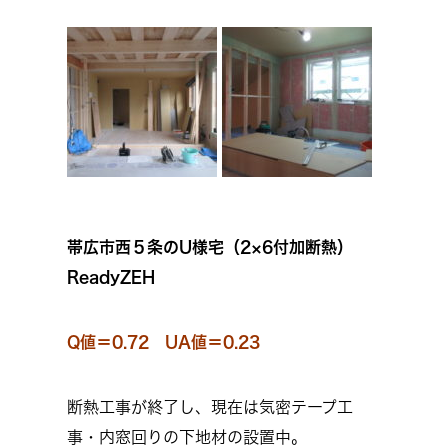
帯広市西５条のU様宅（2×6付加断熱）
ReadyZEH
Q値＝0.72 UA値＝0.23
断熱工事が終了し、現在は気密テープ工
事・内窓回りの下地材の設置中。