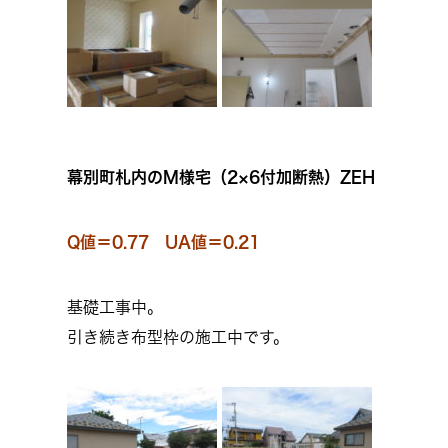
幕別町札内のM様宅（2×6付加断熱）ZEH
Q値＝0.77 UA値＝0.21
基礎工事中。
引き続き布型枠の施工中です。