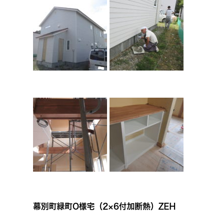
幕別町緑町O様宅（2×6付加断熱）ZEH