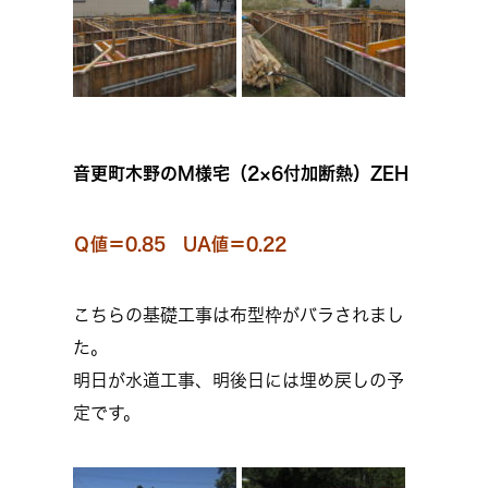
音更町木野のM様宅（2×6付加断熱）ZEH
Ｑ値＝0.85 UA値＝0.22
こちらの基礎工事は布型枠がバラされまし
た。
明日が水道工事、明後日には埋め戻しの予
定です。