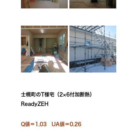
士幌町のT様宅（2×6付加断熱）
ReadyZEH
Q値＝1.03 UA値＝0.26