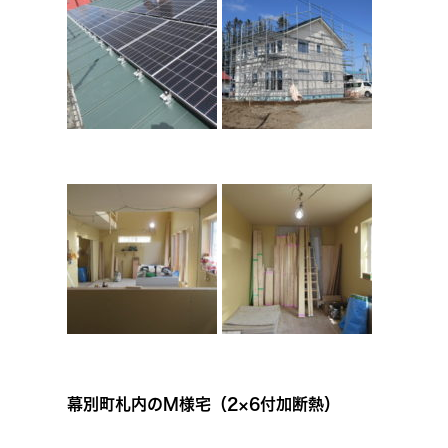
幕別町札内のM様宅（2×6付加断熱）