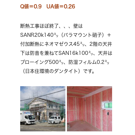
Q値＝0.9 UA値＝0.26
断熱工事ほぼ終了、、、壁は
SANR20k140㍉（パラマウント硝子）＋
付加断熱にネオマゼウス45㍉、2階の天井
下は防音を兼ねてSAN16k100㍉、天井は
ブローイング500㍉、防湿フィルム0.2㍉
（日本住環境のダンタイト）です。