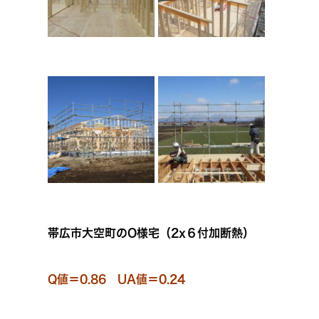
帯広市大空町のO様宅（2x６付加断熱）
Q値＝0.86 UA値＝0.24