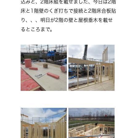
込みと、2階床組を載せました、今日は2階
床と1階壁のくぎ打ちで接続と2階床合板貼
り、、、明日が2階の壁と屋根垂木を載せ
るところまで。