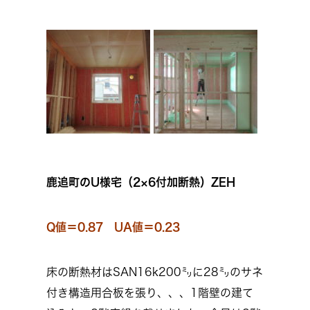
鹿追町のU様宅（2×6付加断熱）ZEH
Q値＝0.87 UA値＝0.23
床の断熱材はSAN16k200㍉に28㍉のサネ
付き構造用合板を張り、、、1階壁の建て