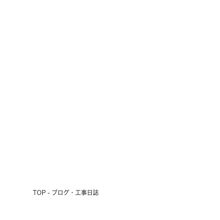
十勝の短い夏の風物詩
2026.07.24
前へ
次へ
TOP - ブログ・工事日誌