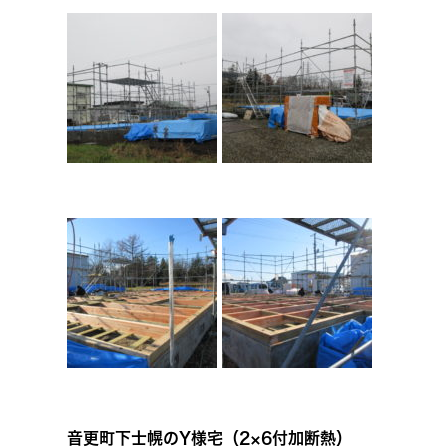
音更町下士幌のY様宅（2×6付加断熱）