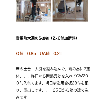
音更町大通のS様宅（2×6付加断熱）
Ｑ値＝0.85 UA値＝0.21
床の土台・大引を組み込んで、雨の為に2連
休、、、昨日から断熱受けを入れてGW20
０㍉入れてます、明日構造用合板28㍉を張
り、墨出しです、、、25日から壁の建て込
みです。