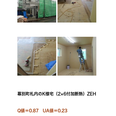
幕別町札内のK様宅（2×6付加断熱）ZEH
Q値＝0.87 UA値＝0.23