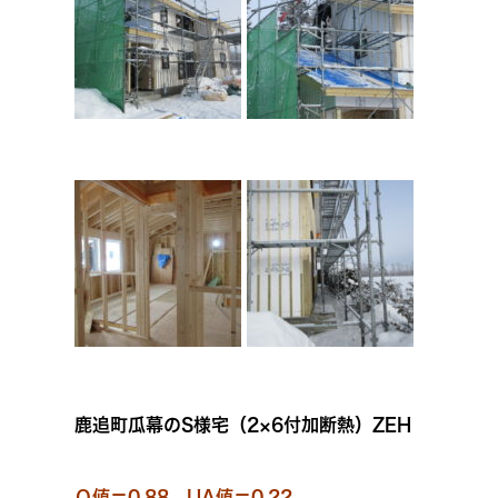
鹿追町瓜幕のS様宅（2×6付加断熱）ZEH
Ｑ値＝0.88 UA値＝0.22