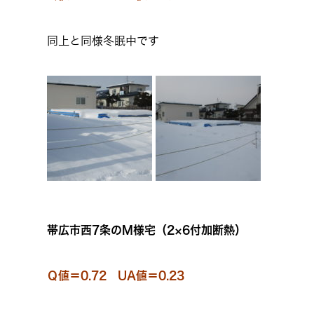
同上と同様冬眠中です
帯広市西7条のM様宅（2×6付加断熱）
Ｑ値＝0.72 UA値＝0.23