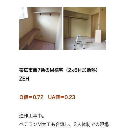
帯広市西7条のM様宅（2×6付加断熱）
ZEH
Ｑ値＝0.72 UA値＝0.23
造作工事中。
ベテランM大工も合流し、2人体制での現場