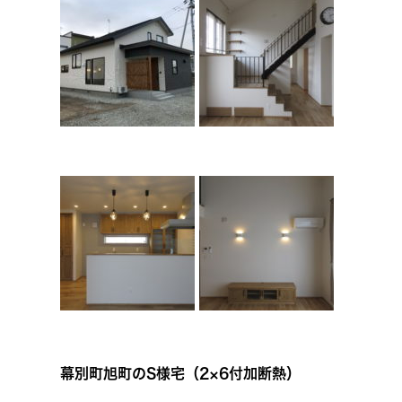
幕別町旭町のS様宅（2×6付加断熱）