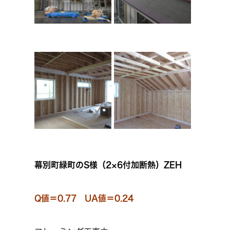
幕別町緑町のS様（2×6付加断熱）ZEH
Q値＝0.77 UA値＝0.24