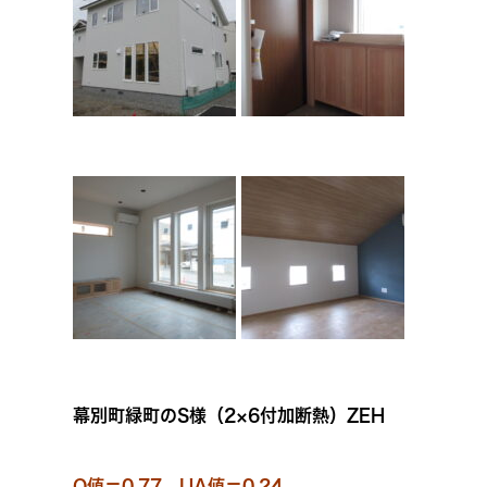
幕別町緑町のS様（2×6付加断熱）ZEH
Q値＝0.77 UA値＝0.24