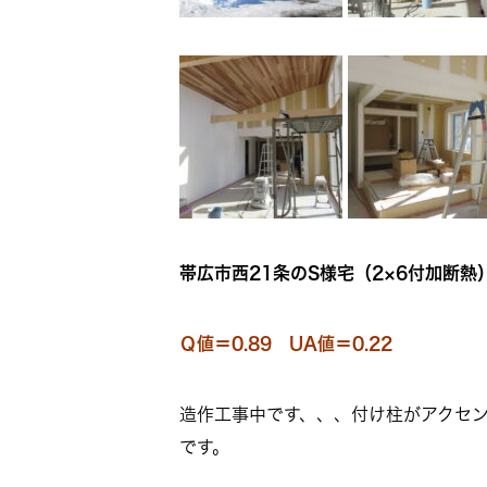
帯広市西21条のS様宅（2×6付加断熱）
Ｑ値＝0.89 UA値＝0.22
造作工事中です、、、付け柱がアクセ
です。