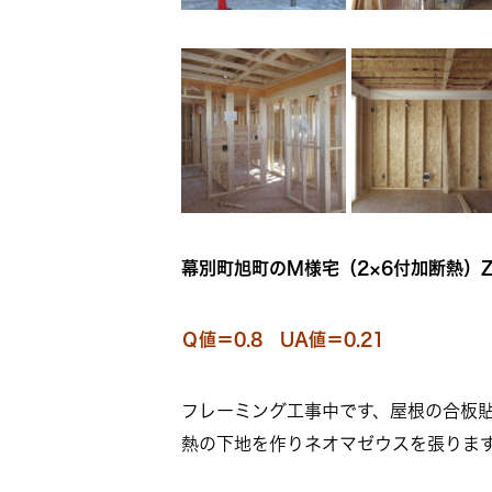
幕別町旭町のM様宅（2×6付加断熱）Z
Ｑ値＝0.8 UA値＝0.21
フレーミング工事中です、屋根の合板
熱の下地を作りネオマゼウスを張りま