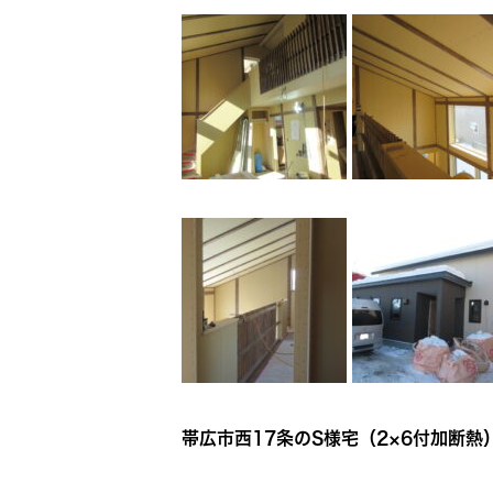
帯広市西17条のS様宅（2×6付加断熱）