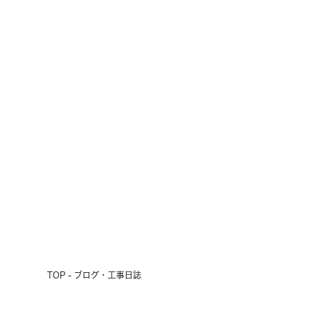
十勝の短い夏の風物詩
2026.07.24
前へ
次へ
TOP - ブログ・工事日誌