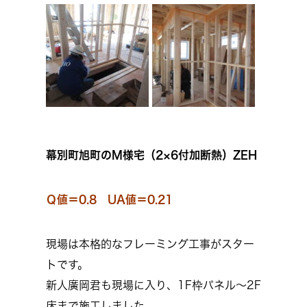
幕別町旭町のM様宅（2×6付加断熱）ZEH
Ｑ値＝0.8 UA値＝0.21
現場は本格的なフレーミング工事がスター
トです。
新人廣岡君も現場に入り、1F枠パネル～2F
床まで施工しました。