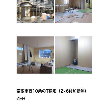
帯広市西10条のT様宅（2×6付加断熱）
ZEH