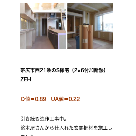
帯広市西21条のS様宅（2×6付加断熱）
ZEH
Ｑ値＝0.89 UA値＝0.22
引き続き造作工事中。
銘木屋さんから仕入れた玄関框材を施工し