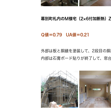
幕別町札内のM様宅（2×6付加断熱）Z
Ｑ値＝0.79 UA値＝0.21
外部は板と胴縁を塗装して、2段目の胴
内部は石膏ボード貼りが終了して、窓