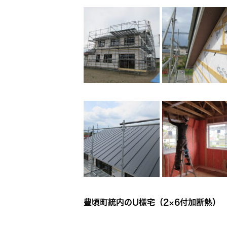
豊頃町統内のU様宅（2×6付加断熱）