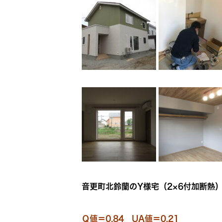
音更町北鈴蘭のY様宅（2×6付加断熱）
Ｑ値＝0.84 UA値＝0.21