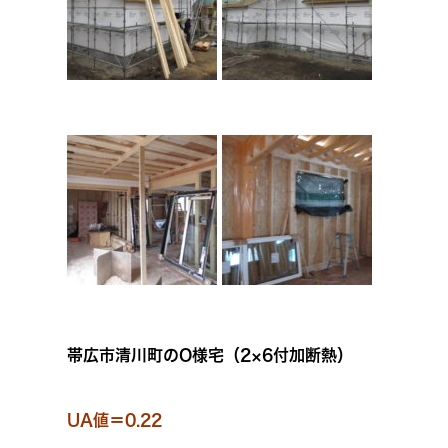
帯広市清川町のO様宅（2×6付加断熱）
UA値＝0.22