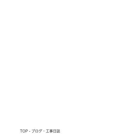
十勝の短い夏の風物詩
2026.07.24
前へ
次へ
TOP - ブログ・工事日誌