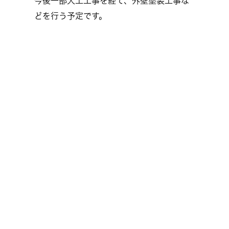
今後一部大工工事を経て、外壁塗装工事な
どを行う予定です。
8/9～16の8日間夏季休暇となりま
す