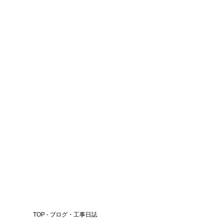
雨の3連休、初日の明日は現場見学
会開催！
2026.07.17
前へ
次へ
TOP - ブログ・工事日誌