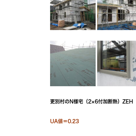
更別村のN様宅（2×6付加断熱）ZEH
UA値＝0.23