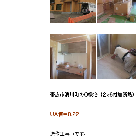
帯広市清川町のO様宅（2×6付加断熱
UA値＝0.22
造作工事中です。