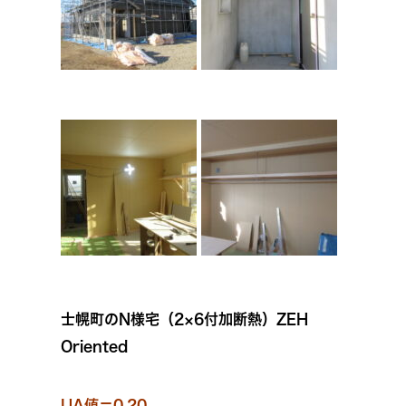
士幌町のN様宅（2×6付加断熱）ZEH
Oriented
UA値＝0.20