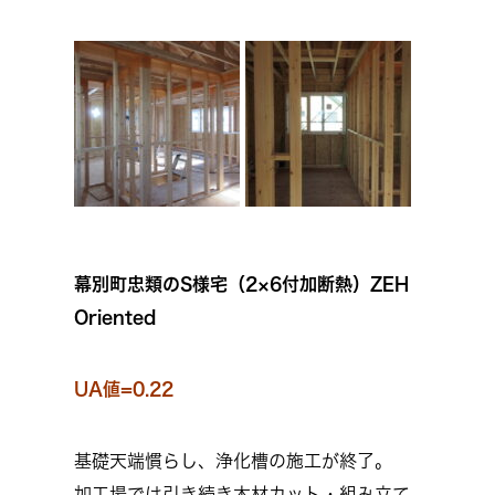
幕別町忠類のS様宅（2×6付加断熱）ZEH
Oriented
UA値=0.22
基礎天端慣らし、浄化槽の施工が終了。
加工場では引き続き木材カット・組み立て