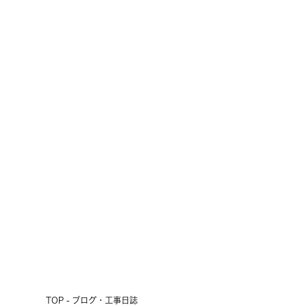
雨の3連休、初日の明日は現場見学
会開催！
2026.07.17
前へ
次へ
TOP - ブログ・工事日誌