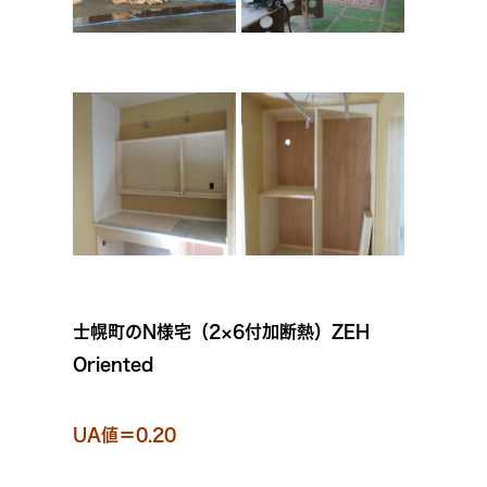
士幌町のN様宅（2×6付加断熱）ZEH
Oriented
UA値＝0.20