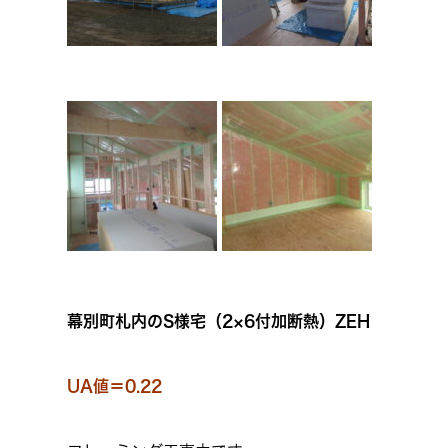
幕別町札内のS様宅（2×6付加断熱）ZEH
UA値＝0.22