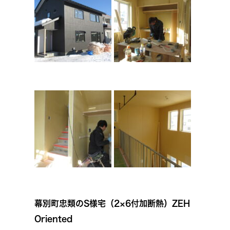
幕別町忠類のS様宅（2×6付加断熱）ZEH
Oriented