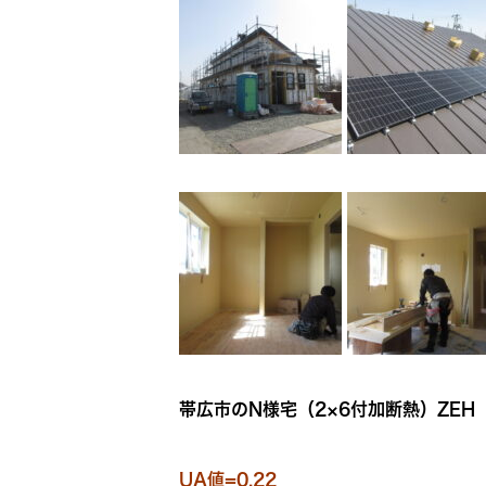
帯広市のN様宅（2×6付加断熱）ZEH
UA値=0.22