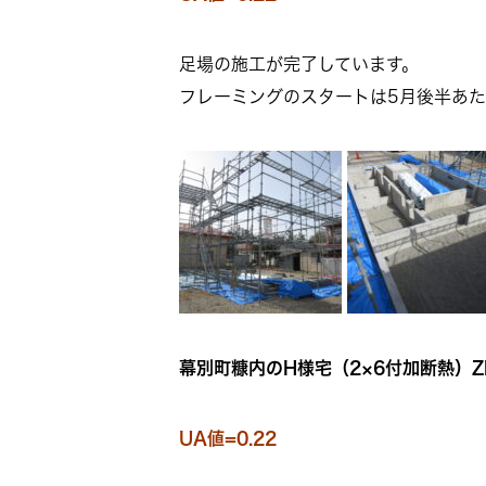
足場の施工が完了しています。
フレーミングのスタートは5月後半あた
幕別町糠内のH様宅（2×6付加断熱）Z
UA値=0.22