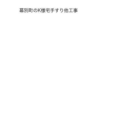
幕別町のK様宅手すり他工事
8/9～16の8日間夏季休暇となりま
す