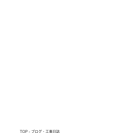
十勝の短い夏の風物詩
2026.07.24
前へ
次へ
TOP - ブログ・工事日誌