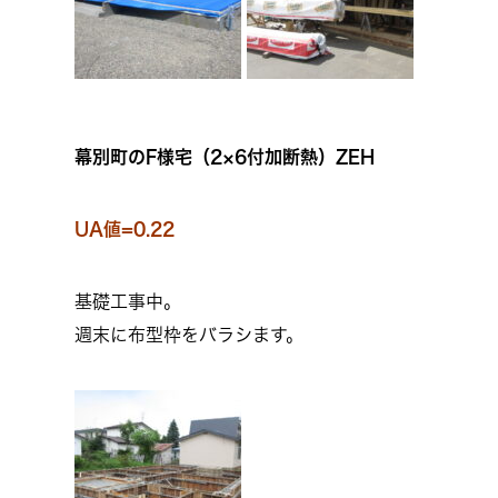
幕別町のF様宅（2×6付加断熱）ZEH
UA値=0.22
基礎工事中。
週末に布型枠をバラシます。