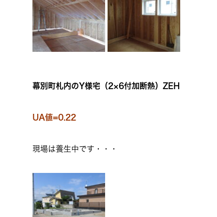
幕別町札内のY様宅（2×6付加断熱）ZEH
UA値=0.22
現場は養生中です・・・