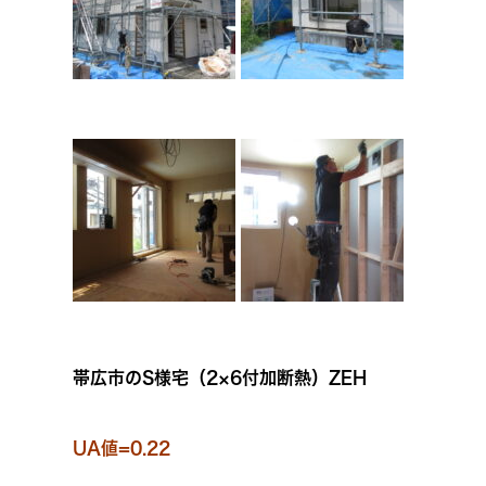
帯広市のS様宅（2×6付加断熱）ZEH
UA値=0.22