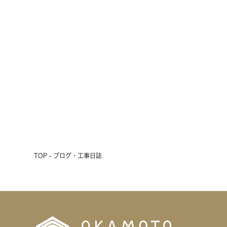
雨の3連休、初日の明日は現場見学
会開催！
2026.07.17
前へ
次へ
TOP - ブログ・工事日誌