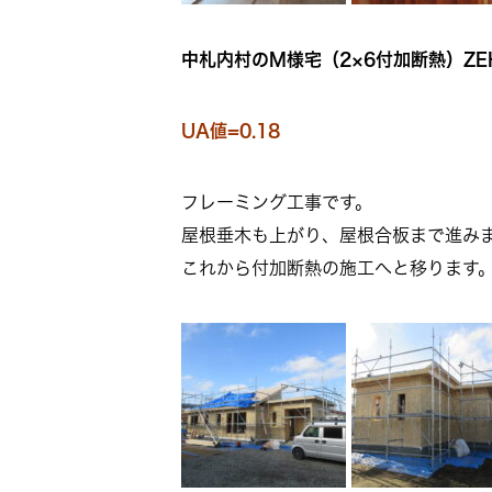
中札内村のM様宅（2×6付加断熱）ZE
UA値=0.18
フレーミング工事です。
屋根垂木も上がり、屋根合板まで進み
これから付加断熱の施工へと移ります