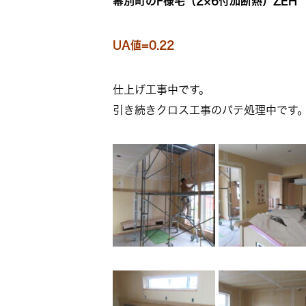
幕別町のF様宅（2×6付加断熱）ZEH
UA値=0.22
仕上げ工事中です。
引き続きクロス工事のパテ処理中です