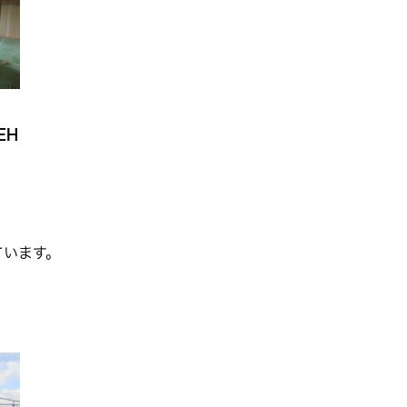
EH
ています。