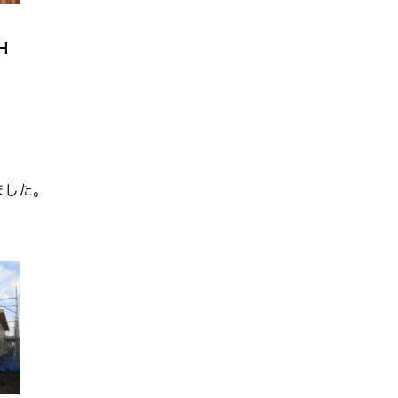
H
ました。
。