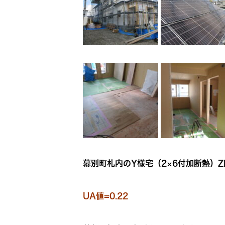
幕別町札内のY様宅（2×6付加断熱）Z
UA値=0.22