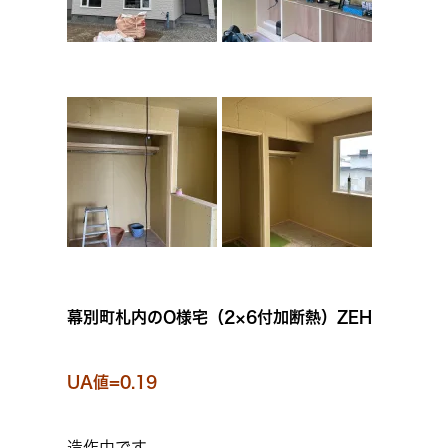
幕別町札内のO様宅（2×6付加断熱）ZEH
UA値=0.19
造作中です。