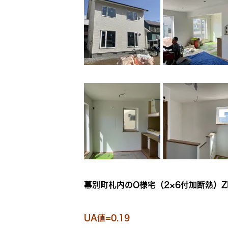
幕別町札内のO様宅（2×6付加断熱）Z
UA値=0.19