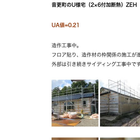
音更町のU様宅（2×6付加断熱）ZEH
UA値=0.21
造作工事中。
フロア貼り、造作材の枠関係の施工が
外部は引き続きサイディング工事中で