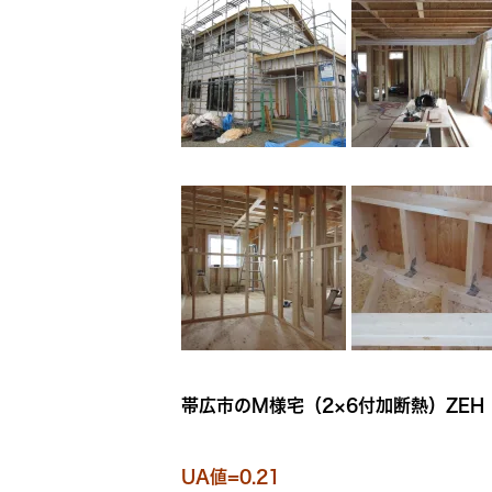
帯広市のM様宅（2×6付加断熱）ZEH
UA値=0.21