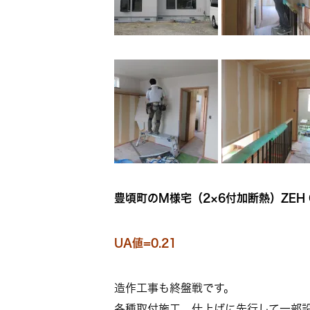
豊頃町のM様宅（2×6付加断熱）ZEH Or
UA値=0.21
造作工事も終盤戦です。
各種取付施工、仕上げに先行して一部