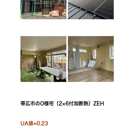
帯広市のO様宅（2×6付加断熱）ZEH
UA値=0.23