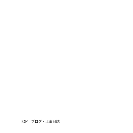
十勝の短い夏の風物詩
2026.07.24
前へ
次へ
TOP - ブログ・工事日誌