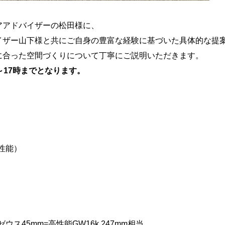
アアドバイザーの松田様に、
イザー山下様と共にご自身の豊富な経験に基づいた具体的な提
に合った空間づくりについて丁寧にご説明いただきます。
～17時までとなります。
準性能）
マゼウス45mm=高性能GW16k 247mm相当