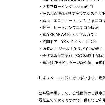
・天井ブローイング 500mm相当
・換気装置:第1種熱交換換気システム(IAQ
・給湯：エコキュート（おひさまエコ
・暖房：ヒートポンプエアコン暖房
・窓:YKK APW430 トリプルガラス
・玄関ドア YKK イノベスト D50
・内装:オリジナル手作りパインの建具
・全棟気密測定実施（C値0.5以下保障
・当社はZEHビルダー登録企業、★6
駐車スペースに限りがございます。近
臨時駐車場として、会場西側の自動車
看板立てておりますので、併せてご利