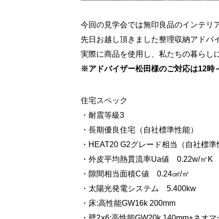
今回の見学会では無印良品のインテリ
先日お越し頂きました整理収納アドバ
実際に商品を使用し、私たちの暮らし
※アドバイザー松田様
のご対応は12時
住宅スペック
・耐震等級3
・長期優良住宅（自社標準性能）
・HEAT20 G2グレード相当（自社標
・外皮平均熱貫流率Ua値 0.22w/㎡K
・隙間相当面積C値 0.24㎠/㎡
・太陽光発電システム 5.400kw
・床:高性能GW16k 200mm
・壁2×6:高性能GW20k 140mm+ネオ